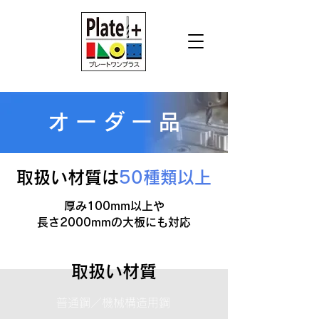
オーダー
品
取扱い材質は
50種類以上
厚み100mm以上や
長さ2000mmの大板にも対応
取扱い材質
普通鋼／機械構造用鋼